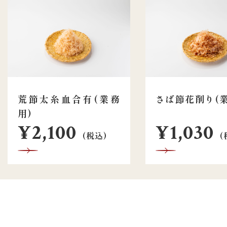
荒節太糸血合有(業務
さば節花削り(業
用)
¥2,100
¥1,030
(税込)
(