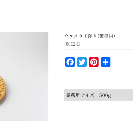
ウルメうす削り(業務用)
(0012‐1)
F
T
Pi
共
a
w
nt
有
c
itt
e
e
e
r
業務用サイズ 500g
b
r
e
o
st
o
k