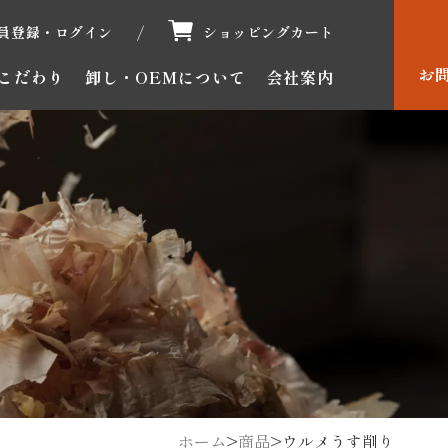
/
員登録・ログイン
ショッピングカート
お
こだわり
卸し・OEMについて
会社案内
ホーム
>
商品
>
ウルメうす削り