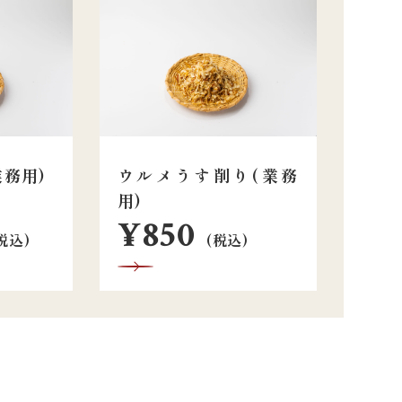
務用)
ウルメうす削り(業務
用)
¥850
税込)
(税込)